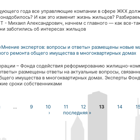
дующего года все управляющие компании в сфере ЖКХ долж
понадобилось? И как это изменит жизнь жильцов? Разбира
 Михаил Александрович, начнем с главного — как все-так
ни заботились об интересах жильцов
 «Мнение экспертов: вопросы и ответы» размещены новые м
ного ремонта общего имущества в многоквартирных домах
порации – Фонда содействия реформированию жилищно-комм
ответы» размещены ответы на актуальные вопросы, связанн
общего имущества в многоквартирных домах. Эксперты Фон
акие сроки собственниками
я
…
9
10
11
12
13
14
1
›
последняя »