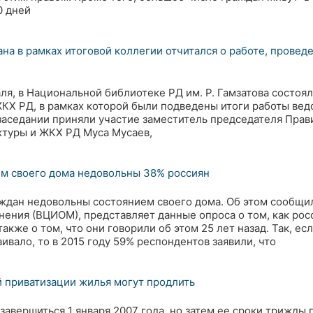
0 дней
на в рамках итоговой коллегии отчитался о работе, проведе
аля, в Национальной библиотеке РД им. Р. Гамзатова состоя
ЖКХ РД, в рамках которой были подведены итоги работы вед
 заседании приняли участие заместитель председателя Прав
ктуры и ЖКХ РД Муса Мусаев,
м своего дома недовольны 38% россиян
ждан недовольны состоянием своего дома. Об этом сообщи
ения (ВЦИОМ), представляет данные опроса о том, как рос
также о том, что они говорили об этом 25 лет назад. Так, ес
ивало, то в 2015 году 59% респондентов заявили, что
 приватизации жилья могут продлить
завершиться 1 января 2007 года, но затем ее сроки трижды 