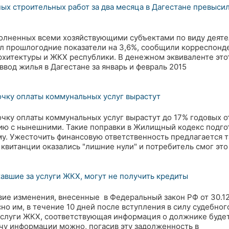
х строительных работ за два месяца в Дагестане превыси
олненных всеми хозяйствующими субъектами по виду деятел
ил прошлогодние показатели на 3,6%, сообщили корреспонд
рхитектуры и ЖКХ республики. В денежном эквиваленте этот
ввод жилья в Дагестане за январь и февраль 2015
чку оплаты коммунальных услуг вырастут
чку оплаты коммунальных услуг вырастут до 17% годовых о
ию с нынешними. Такие поправки в Жилищный кодекс подго
у. Ужесточить финансовую ответственность предлагается 
 квитанции оказались "лишние нули" и потребитель смог это
авшие за услуги ЖКХ, могут не получить кредиты
вие изменения, внесенные в Федеральный закон РФ от 30.1
сно им, в течение 10 дней после вступления в силу судебно
услуги ЖКХ, соответствующая информация о должнике будет
чу информации можно, погасив эту задолженность в