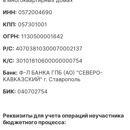
в многоквартирных домах
ИНН:
0572004690
КПП:
057301001
ОГРН:
1130500001642
Р/С:
40703810300070002137
К/С:
30101810600000000754
Банк:
Ф-Л БАНКА ГПБ (АО) "СЕВЕРО-
КАВКАЗСКИЙ" г. Ставрополь
БИК:
040702754
Реквизиты для учета операций неучастника
бюджетного процесса: