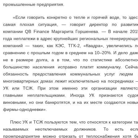
промышленные предприятия.
«Если говорить конкретно о тепле и горячей воде, то здес
самая плохая ситуация, — говорит директор по развити
компании QB Finance Маргарита Горшенева. — В начале 201
года неплатежи в адрес крупнейших региональных генерирующи
компаний — таких, как КЭС, ТГК-2, «Квадра», увеличились п
сравнению с прошлым годом в среднем на 10–20%. И дело даж
не в размере долга, а в том, что по статистике абсолютно
большинство населения исправно платит коммуналку. Сейча
обязанность предоставления коммунальных услуг людям 
многоквартирных домах лежит исключительно на посредниках 
УК или ТСЖ. При этом именно эти организации являютс
главными неплательщиками. Иногда УК признаются судо
виновными, но они банкротятся, и на их месте создаются новы
фирмы-однодневки».
Плюс УК и ТСЖ пользуются тем, что относятся к категории та
называемых неотключаемых должников. То есть есл
промпредприятие можно отрезать от теплоснабжения хотя б