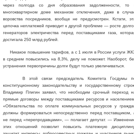
через полгода со дня образования задолженности, то 
многоквартирном доме механизм отключения, даже в случа
воровства посредников, вообще не предусмотрен. Кстати, эт
цепочка неплатежей приводит к другой проблеме — росте долго
генераторов электричества перед поставщиками газа, котора
достигала 250 млрд рублей.
Никакое повышение тарифов, а с 1 июля в России услуги ЖК
в среднем повысились на 8,3%, делу не поможет. Наоборот, бе
устранения первопричины долги будут только увеличиваться.
В этой связи председатель Комитета Госдумы п
конституционному законодательству и государственному стро
Владимир Плигин заявил, что необходим срочный переход н
прямые договоры между поставщиками ресурсов и населением
«Обязательства по оплате коммунальных ресурсов у гражда
должны формироваться непосредственно перед поставщиком, 
не перед «перепродавцами», — полагает депутат. — Изменени
этих отношений позволит повысить платежную дисциплину
защитит интересы добросовестных граждан и участников рынк