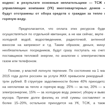
кодекс: в результате основные неплательщики — ТСЖ 
управляющие компании (УК) многоквартирных домов 
будут отстранены от сбора средств с граждан за тепло 
горячую воду.
Предполагается, что оплата этих ресурсов буде
осуществляться по отдельной квитанции, а не как сейчас, вкупе 
холодной водой, водоотведением, радиоточкой, антенной
взносом на капремонт и т.д. Таким образом, деньги, мину
необязательных посредников, будут сразу поступать на счет
поставщиков тепловой энергии, по аналогии с электричеством
газом или телефоном.
Похоже, у властей лопнуло терпение. По состоянию на 1 ма
2015 года долги россиян за услуги ЖКХ превысили рекордный 
трлн рублей. В структуре задолженности более 40% приходитс
на неплатежи за тепло и горячую воду, 25% — за газ, 20% — з
электроэнергию, 15% — за холодную воду, ремонт, уборку и выво
мусора. Причем долги физлиц из этой суммы составляют н
более 15–20%, остальное приходится на УК, ТСЖ, а такж