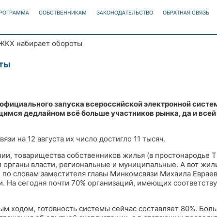
ПРОГРАММА
СОБСТВЕННИКАМ
ЗАКОНОДАТЕЛЬСТВО
ОБРАТНАЯ СВЯЗЬ
ЖКХ набирает обороты
ты
о официального запуска всероссийской электронной сис
ющимся дедлайном всё больше участников рынка, да и все
и на 12 августа их число достигло 11 тысяч.
ии, товарищества собственников жилья (в простонародье 
) и органы власти, региональные и муниципальные. А вот ж
 по словам заместителя главы Минкомсвязи Михаила Евраева
и. На сегодня почти 70% организаций, имеющих соответст
м ходом, готовность системы сейчас составляет 80%. Бол