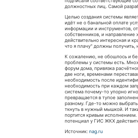
подписали соответствующие со
должностных лиц. Самой разраб
Целью создания системы являет
идёт не о банальной оплате ус
информации и инструментов, от
собственников, и направление 
действительно интересная и кра
что я плачу" должны получить, 
К сожалению, не обошлось и бе
проблемы у системы есть. Множ
форум дома, привязка расчётно
две ноги, временами переставая
необходимость после идентифи
необходимость при каждом запр
система почему-то упорно игнор
превращается в тупое заполнен
разному. Где-то можно выбрать 
ткнуть в нужный мышкой. И так
портится кривым исполнением. 
потенциал у ГИС ЖКХ действител
Источник:
nag.ru