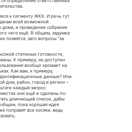
тся определение ответственных
ительства.
еся к сегменту ЖКХ. И речь тут
жданам всей возможной
о дома, и проведение собрания
ого чего ещё. В общем, задумка
е появятся, зато вопросы "за
ысокой степенью готовности,
ваны. К примеру, не доступен
пользования вообще хромает на
ках. Как вам, к примеру,
 идентификационные данные? Или
 дом, район, город и регион –
льтате каждый запрос
 местах они ещё и сделаны по-
отать длиннющий список, дабы
 общем, пока хорошая идея
е поправят все косяки, ведь
зовать.