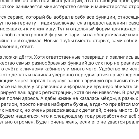
глашения об опытной эксплуатации, а в отстающих проводи
откой занимается министерство связи и министерство стро
ся сервис, который бы вобрал в себя все функции, относящи
луг по интернету – идея заключается в предоставлении гра
носящихся к их жилищу. Тут и отдельный форум для каждог
жалоб в электронной форме и тарифы на обслуживание и мн
йне необходимая. Новые трубы вместо старых, сами собой н
наконец, ответ.
з ложки дёгтя. Хотя ответственные товарищи и хвалились в
ество самых разнообразных функций до сих пор не реализо
го счёта к личному кабинету и много чего. Удобство же ис
 это делать и начиная уверенно передвигаться на четверень
кации через портал госуслуг заново вручную прописывать
осе на выдачу справочной информации вручную вбивать свой
ирует ваш адрес регистрации, хотя он ей известен. В резу
ие полей адреса. А дабы жизнь не казалась мёдом, в разных
регион, просто начав набирать буквы, а где-то придётся м
их мелких, но очень раздражающих деталей, очень много. В
Будем надеяться, что к следующему году разработчики всё ж
ьно огромен. Будет очень жаль, если его не удастся реали