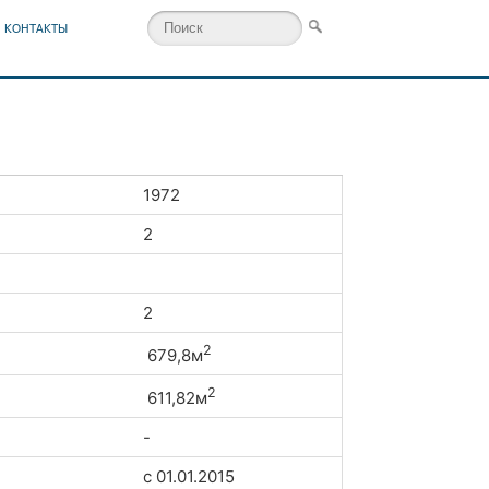
КОНТАКТЫ
1972
2
2
2
679,8м
2
611,82м
-
с 01.01.2015